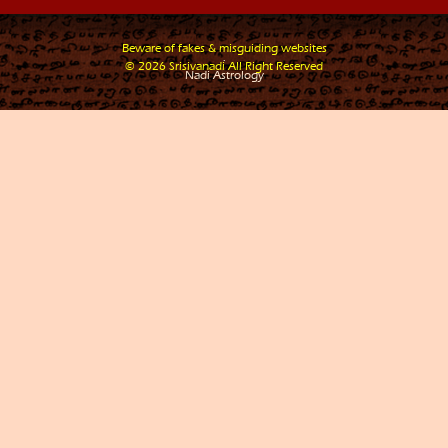
Beware of fakes & misguiding websites
.
© 2026 Srisivanadi All Right Reserved
Nadi Astrology