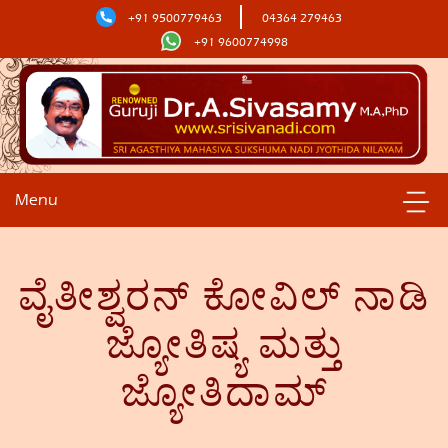
+91 9500779463
04364 279463
+91 9600774998
Menu
ವೈತೀಶ್ವರನ್ ಕೋವಿಲ್ ನಾಡಿ
ಜ್ಯೋತಿಷ್ಯ ಮತ್ತು
ಜ್ಯೋತಿದಾಮ್