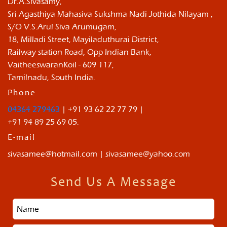
Dr.A.Sivasamy,
Sri Agasthiya Mahasiva Sukshma Nadi Jothida Nilayam ,
S/O V.S.Arul Siva Arumugam,
18, Milladi Street, Mayiladuthurai District,
Railway station Road, Opp Indian Bank,
VaitheeswaranKoil - 609 117,
Tamilnadu, South India.
Phone
04364 279463
| +91 93 62 22 77 79 |
+91 94 89 25 69 05.
E-mail
sivasamee@hotmail.com | sivasamee@yahoo.com
Send Us A Message