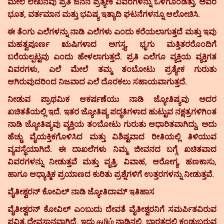
ಮೇಲೆ ಲೇಖನವು ಪ್ರತಿ ಜನನ ಪ್ರತ್ಯೇಕ ವಿವರಗಳನ್ನು ಒಳಗೊಂಡಿತ್ತು, ಅವರ
ಭೂತ, ವರ್ತಮಾನ ಮತ್ತು ಭವಿಷ್ಯ ಇತ್ಯಾದಿ ಘಟನೆಗಳನ್ನೂ ಆಲೋಚಿಸಿ.
ಈ ತೆಂಗು ಎಲೆಗಳನ್ನು ನಾಡಿ ಎಲೆಗಳು ಎಂದು ಕರೆಯಲಾಗುತ್ತದೆ ಮತ್ತು ಇವು
ಮಹತ್ವಪೂರ್ಣ ಋಷಿಗಳಾದ ಅಗಸ್ತ್ಯ, ಭೃಗು ಮತ್ತಿತರರೊಂದಿಗೆ
ಬರೆಯಲ್ಪಟ್ಟವು ಎಂದು ಹೇಳಲಾಗುತ್ತದೆ. ಪ್ರತಿ ಎಲೆಗೂ ವ್ಯಕ್ತಿಯ ವ್ಯಕ್ತಿಗತ
ವಿವರಗಳು, ಎಲೆ ಮೇಲೆ ತಮ್ಮ ತಂಬೋಟು ಪ್ರತ್ಯೇಕ ಗುರುತು
ಆಗಿರುವುದರಿಂದ ನಿಜವಾದ ಎಲೆ ದೊರಕಲು ಸಹಾಯವಾಗುತ್ತದೆ.
ನೀಡುವ ಪ್ರಾಥಮಿಕ ಆಕರ್ಷಣೆಯು ನಾಡಿ ಜ್ಯೋತಿಷ್ಯವು ಅದರ
ಖಚಿತತೆಯಲ್ಲಿ ಇದೆ. ಇತರ ಜ್ಯೋತಿಷ್ಯ ಪದ್ಧತಿಗಳಾದ ಹುಟ್ಟುವ ನಕ್ಷತ್ರಗಳಿಗಿಂತ
ನಾಡಿ ಜ್ಯೋತಿಷ್ಯವು ವ್ಯಕ್ತಿಯ ತಂಬೋಟು ಗುರುತು ಆಧಾರಿತವಾಗಿದ್ದು, ಅದು
ಹೆಚ್ಚು ವೈಯಕ್ತಿಕಗೊಳಿಸಿದ ಮತ್ತು ವಿಶಿಷ್ಟವಾದ ರೀತಿಯಲ್ಲಿ ತಿಳಿಯುವ
ವ್ಯವಸ್ಥೆಯಾಗಿದೆ. ಈ ದಾಖಲೆಗಳು ನಿಮ್ಮ ಜೀವನದ ಬಗ್ಗೆ ಖಚಿತವಾದ
ವಿವರಗಳನ್ನು ನೀಡುತ್ತವೆ ಮತ್ತು ವೃತ್ತಿ, ವಿವಾಹ, ಆರೋಗ್ಯ, ಹಣಕಾಸು,
ಹಾಗೂ ಆಧ್ಯಾತ್ಮಿಕ ಪ್ರಯಾಣದ ಕುರಿತು ಪ್ರಶ್ನೆಗಳಿಗೆ ಉತ್ತರಗಳನ್ನು ನೀಡುತ್ತವೆ.
ವೈತೀಶ್ವರನ್ ಕೋವಿಲ್ ನಾಡಿ ಜ್ಯೋತಿದಾಮ್ ಇತಿಹಾಸ
ವೈತೀಶ್ವರನ್ ಕೋವಿಲ್ ಎಂಬುದು ದೇವತೆ ವೈತೀಶ್ವರನಿಗೆ ಸಮರ್ಪಿತವಿರುವ
ಪವಿತ್ರ ದೇವಸ್ಥಾನವಾಗಿದೆ. ಇದು தமிழ் ನಾಡಿನಲ್ಲಿ, ಭಾರತದಲ್ಲಿ ಕಂಡುಬರುವ